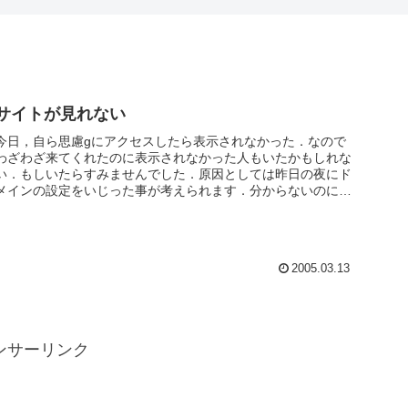
サイトが見れない
今日，自ら思慮gにアクセスしたら表示されなかった．なので
わざわざ来てくれたのに表示されなかった人もいたかもしれな
い．もしいたらすみませんでした．原因としては昨日の夜にド
メインの設定をいじった事が考えられます．分からないのに
色々やっちゃいけま...
2005.03.13
ンサーリンク