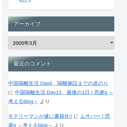
アーカイブ
最近のコメント
中国隔離生活 Day0 隔離施設までの道のり
に
中国隔離生活 Day13 最後の1日 | 思慮g ～
考えるblog～
より
モテリーマンが遂に書籍化!!
に
ムサパー | 思
慮g ～考えるblog～
より