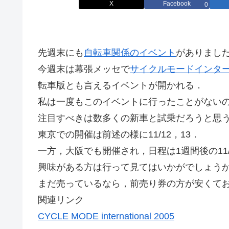
X
Facebook
0
先週末にも
自転車関係のイベント
がありまし
今週末は幕張メッセで
サイクルモードインタ
転車版とも言えるイベントが開かれる．
私は一度もこのイベントに行ったことがない
注目すべきは数多くの新車と試乗だろうと思
東京での開催は前述の様に11/12，13．
一方，大阪でも開催され，日程は1週間後の11/
興味がある方は行って見てはいかがでしょう
まだ売っているなら，前売り券の方が安くて
関連リンク
CYCLE MODE international 2005