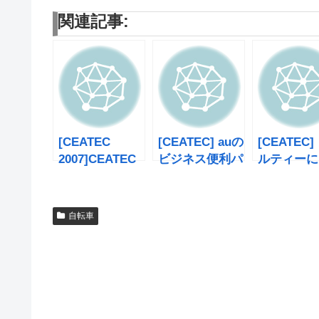
関連記事:
[CEATEC
[CEATEC] auの
[CEATEC]
2007]CEATEC
ビジネス便利パ
ルティーに
に行って来た
ック
い棒
自転車