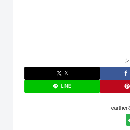
シ
X
LINE
earth