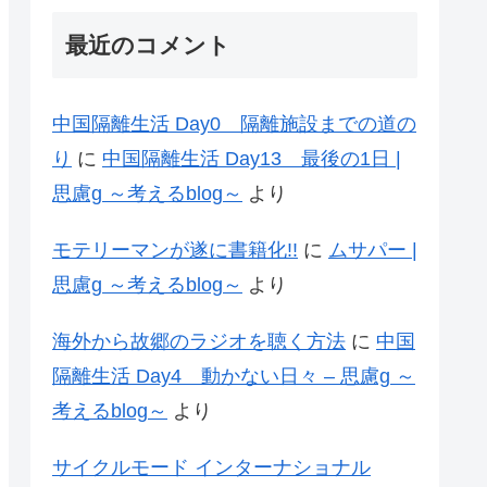
最近のコメント
中国隔離生活 Day0 隔離施設までの道の
り
に
中国隔離生活 Day13 最後の1日 |
思慮g ～考えるblog～
より
モテリーマンが遂に書籍化!!
に
ムサパー |
思慮g ～考えるblog～
より
海外から故郷のラジオを聴く方法
に
中国
隔離生活 Day4 動かない日々 – 思慮g ～
考えるblog～
より
サイクルモード インターナショナル