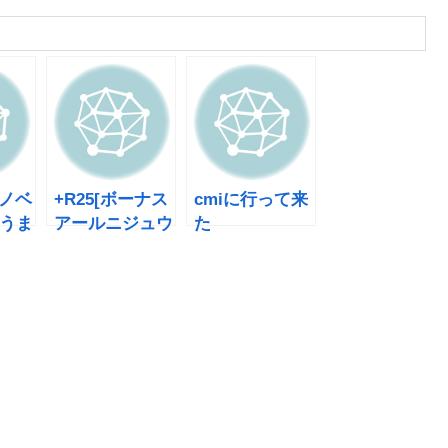
 ノベ
+R25[ボーナス
cmiに行って来
うま
アールニジュウ
た
ゴ] ただいま配
布中