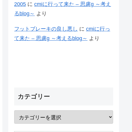
2005
に
cmiに行って来た – 思慮g ～考え
るblog～
より
フットブレーキの良し悪し
に
cmiに行っ
て来た – 思慮g ～考えるblog～
より
カテゴリー