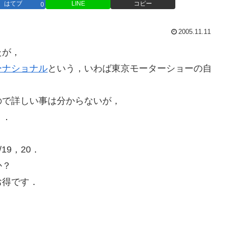
はてブ
LINE
コピー
0
2005.11.11
たが，
ーナショナル
という，いわば東京モーターショーの自
ので詳しい事は分からないが，
う．
19，20．
か？
お得です．