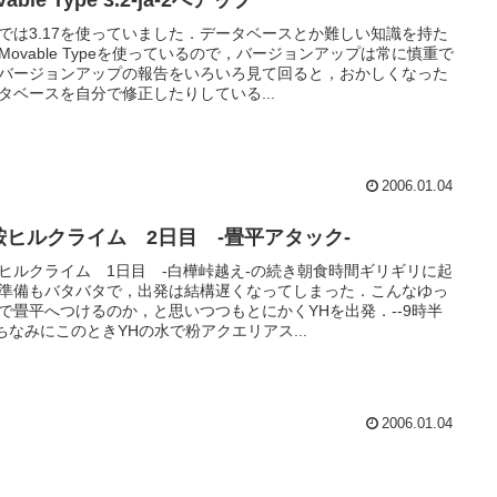
vable Type 3.2-ja-2へアップ
では3.17を使っていました．データベースとか難しい知識を持た
Movable Typeを使っているので，バージョンアップは常に慎重で
バージョンアップの報告をいろいろ見て回ると，おかしくなった
タベースを自分で修正したりしている...
2006.01.04
鞍ヒルクライム 2日目 -畳平アタック-
ヒルクライム 1日目 -白樺峠越え-の続き朝食時間ギリギリに起
準備もバタバタで，出発は結構遅くなってしまった．こんなゆっ
で畳平へつけるのか，と思いつつもとにかくYHを出発．--9時半
-ちなみにこのときYHの水で粉アクエリアス...
2006.01.04