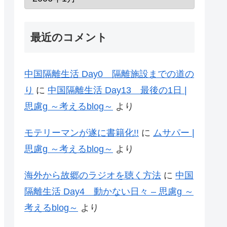
最近のコメント
中国隔離生活 Day0 隔離施設までの道の
り
に
中国隔離生活 Day13 最後の1日 |
思慮g ～考えるblog～
より
モテリーマンが遂に書籍化!!
に
ムサパー |
思慮g ～考えるblog～
より
海外から故郷のラジオを聴く方法
に
中国
隔離生活 Day4 動かない日々 – 思慮g ～
考えるblog～
より