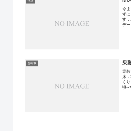
Mo
構築
今ま
ずに
す．
デー
乗
自転車
乗鞍
床．
くり
頃-