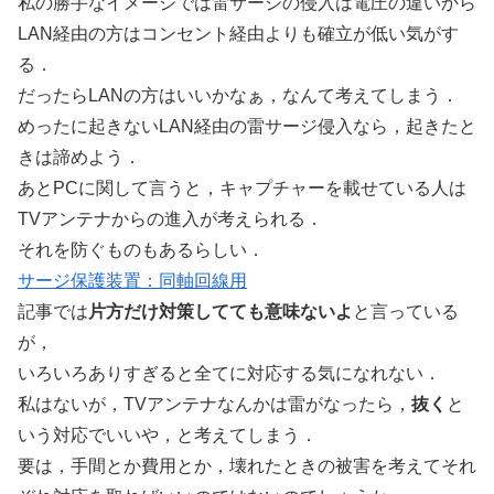
私の勝手なイメージでは雷サージの侵入は電圧の違いから
LAN経由の方はコンセント経由よりも確立が低い気がす
る．
だったらLANの方はいいかなぁ，なんて考えてしまう．
めったに起きないLAN経由の雷サージ侵入なら，起きたと
きは諦めよう．
あとPCに関して言うと，キャプチャーを載せている人は
TVアンテナからの進入が考えられる．
それを防ぐものもあるらしい．
サージ保護装置：同軸回線用
記事では
片方だけ対策してても意味ないよ
と言っている
が，
いろいろありすぎると全てに対応する気になれない．
私はないが，TVアンテナなんかは雷がなったら，
抜く
と
いう対応でいいや，と考えてしまう．
要は，手間とか費用とか，壊れたときの被害を考えてそれ