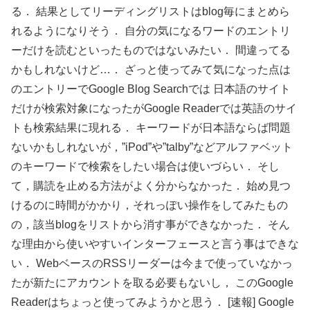
る． 結果としてリーディングリストはblog毎にまとめら
れるようになりそう． 自分の気になるワードのエントリ
ーだけを読むといったものではないみたい． 間違ってる
かもしれないけど…． ざっと使ってみて気になった点は
のエントリーでGoogle Blog Searchでは 日本語のサイト
だけが検索対象になったがGoogle Readerでは英語のサイ
トも検索結果に現れる． キーワードが日本語ならば問題
ないかもしれないが，”iPod”や”talby”などアルファベット
のキーワードで検索をしたい場合は使いづらい． そし
て，購読を止める方法がよく分からなかった． 始め見つ
けるのに時間がかかり，それっぽい操作をしてみたもの
の，該当blogをリストから消す事ができなかった． そん
な理由から使いやすいインターフェースと言う事はできな
い． WebベースのRSSリーダーは今まで使っていなかっ
たが新たにアカウントを取る必要もないし， このGoogle
Readerはちょっと使ってみようかと思う． [速報] Google