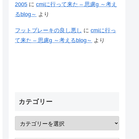
2005
に
cmiに行って来た – 思慮g ～考え
るblog～
より
フットブレーキの良し悪し
に
cmiに行っ
て来た – 思慮g ～考えるblog～
より
カテゴリー