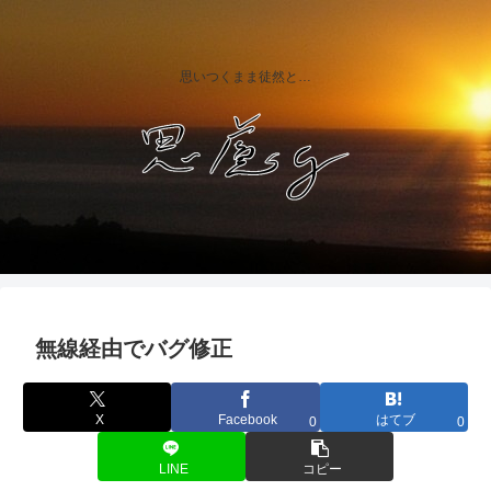
思いつくまま徒然と…
無線経由でバグ修正
X
Facebook
はてブ
0
0
LINE
コピー