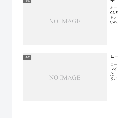
キ
考察
キー
CN
ると
いを
ロ
考察
ロー
ンイ
た．
きだ