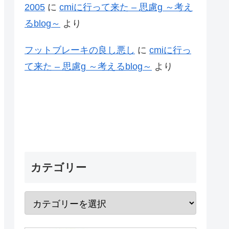
2005
に
cmiに行って来た – 思慮g ～考え
るblog～
より
フットブレーキの良し悪し
に
cmiに行っ
て来た – 思慮g ～考えるblog～
より
カテゴリー