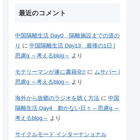
最近のコメント
中国隔離生活 Day0 隔離施設までの道の
り
に
中国隔離生活 Day13 最後の1日 |
思慮g ～考えるblog～
より
モテリーマンが遂に書籍化!!
に
ムサパー |
思慮g ～考えるblog～
より
海外から故郷のラジオを聴く方法
に
中国
隔離生活 Day4 動かない日々 – 思慮g ～
考えるblog～
より
サイクルモード インターナショナル