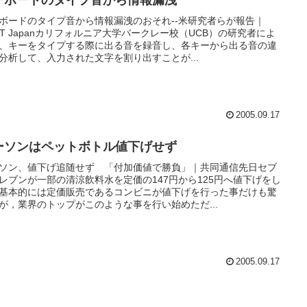
ーボードのタイプ音から情報漏洩
ボードのタイプ音から情報漏洩のおそれ--米研究者らが報告｜
ET Japanカリフォルニア大学バークレー校（UCB）の研究者によ
、キーをタイプする際に出る音を録音し、各キーから出る音の違
分析して、入力された文字を割り出すことが...
2005.09.17
ーソンはペットボトル値下げせず
ソン、値下げ追随せず 「付加価値で勝負」｜共同通信先日セブ
レブンが一部の清涼飲料水を定価の147円から125円へ値下げをし
基本的には定価販売であるコンビニが値下げを行った事だけも驚
が，業界のトップがこのような事を行い始めただ...
2005.09.17