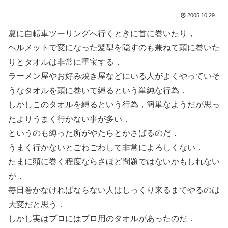
2005.10.29
夏に自転車ツーリングへ行くときに首に巻いたり，
ヘルメットで変になった髪型を隠すのも兼ねて頭に巻いた
りとタオルは非常に重宝する．
ラーメン屋やお好み焼き屋などにいる人がよくやっていそ
うなタオルを頭に巻いて縛るという単純な行為．
しかしこのタオルを縛るという行為，簡単なようだが思っ
たよりうまく行かない事が多い．
というのも縛った所がやたらとかさばるのだ．
うまく行かないとごわごわして非常によろしくない．
たまに頭に巻く程度ならさほど問題ではないかもしれない
が，
毎日巻かなければならない人はしっくり来るまでやるのは
大変だと思う．
しかし実はプロにはプロ用のタオルがあったのだ．