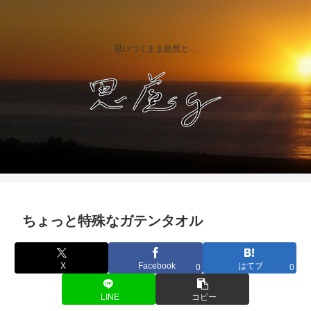
思いつくまま徒然と…
ちょっと特殊なガテンタオル
X
Facebook
はてブ
0
0
LINE
コピー