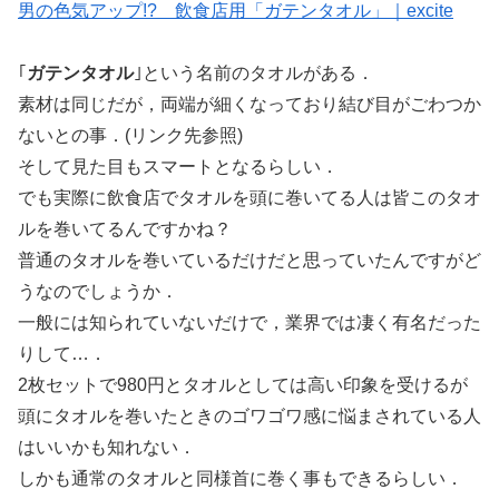
男の色気アップ!? 飲食店用「ガテンタオル」｜excite
｢
ガテンタオル
｣という名前のタオルがある．
素材は同じだが，両端が細くなっており結び目がごわつか
ないとの事．(リンク先参照)
そして見た目もスマートとなるらしい．
でも実際に飲食店でタオルを頭に巻いてる人は皆このタオ
ルを巻いてるんですかね？
普通のタオルを巻いているだけだと思っていたんですがど
うなのでしょうか．
一般には知られていないだけで，業界では凄く有名だった
りして…．
2枚セットで980円とタオルとしては高い印象を受けるが
頭にタオルを巻いたときのゴワゴワ感に悩まされている人
はいいかも知れない．
しかも通常のタオルと同様首に巻く事もできるらしい．