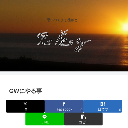
思いつくまま徒然と…
GWにやる事
X
Facebook
はてブ
0
0
LINE
コピー