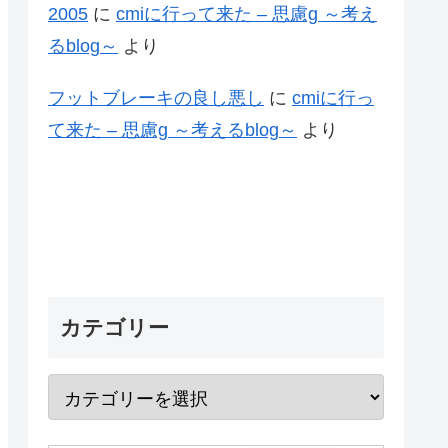
2005
に
cmiに行って来た – 思慮g ～考え
るblog～
より
フットブレーキの良し悪し
に
cmiに行っ
て来た – 思慮g ～考えるblog～
より
カテゴリー