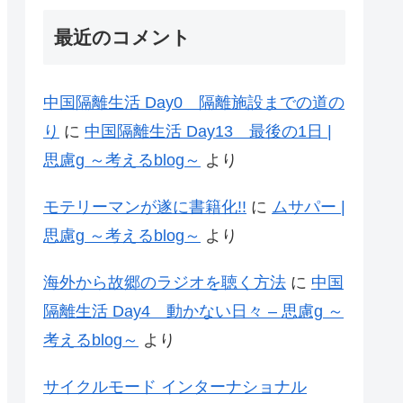
最近のコメント
中国隔離生活 Day0 隔離施設までの道の
り
に
中国隔離生活 Day13 最後の1日 |
思慮g ～考えるblog～
より
モテリーマンが遂に書籍化!!
に
ムサパー |
思慮g ～考えるblog～
より
海外から故郷のラジオを聴く方法
に
中国
隔離生活 Day4 動かない日々 – 思慮g ～
考えるblog～
より
サイクルモード インターナショナル