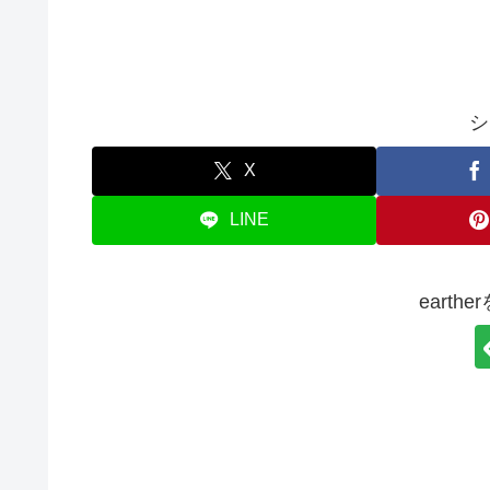
シ
X
LINE
earth