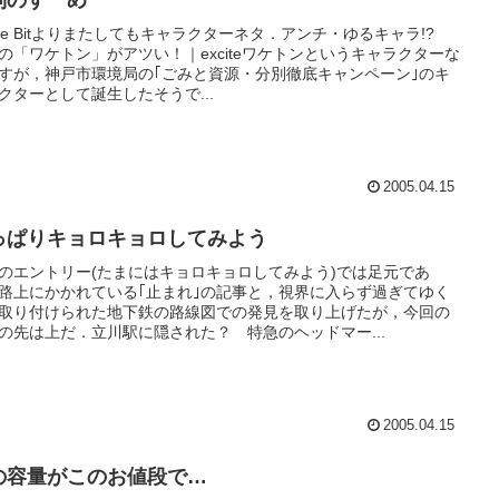
別のすゝめ
cite Bitよりまたしてもキャラクターネタ．アンチ・ゆるキャラ!?
の「ワケトン」がアツい！｜exciteワケトンというキャラクターな
すが，神戸市環境局の｢ごみと資源・分別徹底キャンペーン｣のキ
クターとして誕生したそうで...
2005.04.15
っぱりキョロキョロしてみよう
のエントリー(たまにはキョロキョロしてみよう)では足元であ
路上にかかれている｢止まれ｣の記事と，視界に入らず過ぎてゆく
取り付けられた地下鉄の路線図での発見を取り上げたが，今回の
の先は上だ．立川駅に隠された？ 特急のヘッドマー...
2005.04.15
の容量がこのお値段で…