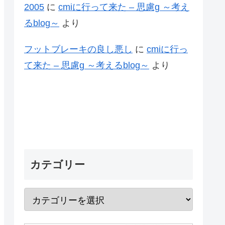
2005
に
cmiに行って来た – 思慮g ～考え
るblog～
より
フットブレーキの良し悪し
に
cmiに行っ
て来た – 思慮g ～考えるblog～
より
カテゴリー