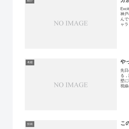
分
紹介
Ex
神戸
んで
ャラ
や
考察
先日
る，
壁に
視線
こ
技術