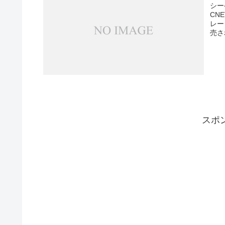
シー
CN
レー
売さ
スポ