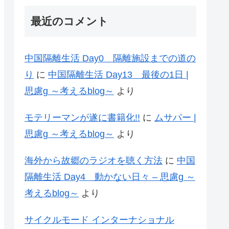
最近のコメント
中国隔離生活 Day0 隔離施設までの道の
り
に
中国隔離生活 Day13 最後の1日 |
思慮g ～考えるblog～
より
モテリーマンが遂に書籍化!!
に
ムサパー |
思慮g ～考えるblog～
より
海外から故郷のラジオを聴く方法
に
中国
隔離生活 Day4 動かない日々 – 思慮g ～
考えるblog～
より
サイクルモード インターナショナル