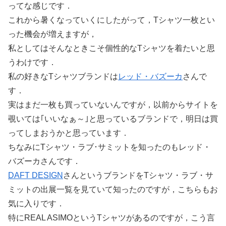
ってな感じです．
これから暑くなっていくにしたがって，Tシャツ一枚とい
った機会が増えますが，
私としてはそんなときこそ個性的なTシャツを着たいと思
うわけです．
私の好きなTシャツブランドは
レッド・バズーカ
さんで
す．
実はまだ一枚も買っていないんですが，以前からサイトを
覗いては｢いいなぁ～｣と思っているブランドで，明日は買
ってしまおうかと思っています．
ちなみにTシャツ・ラブ･サミットを知ったのもレッド・
バズーカさんです．
DAFT DESIGN
さんというブランドをTシャツ・ラブ・サ
ミットの出展一覧を見ていて知ったのですが，こちらもお
気に入りです．
特にREAL ASIMOというTシャツがあるのですが，こう言