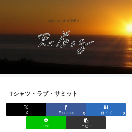
思いつくまま徒然と…
Tシャツ・ラブ・サミット
X
Facebook
はてブ
0
0
LINE
コピー