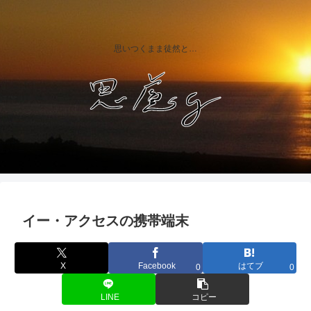
思いつくまま徒然と…
イー・アクセスの携帯端末
X
Facebook
はてブ
0
0
LINE
コピー