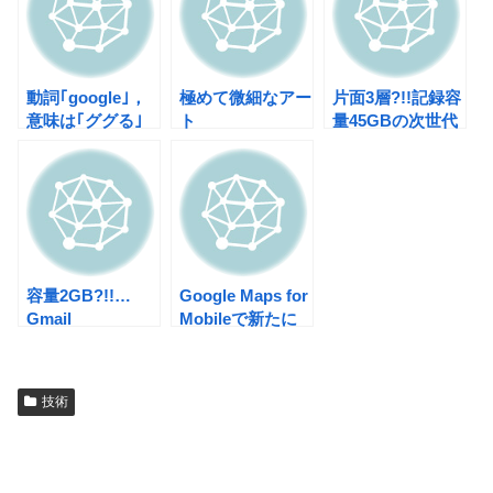
動詞｢google｣，
極めて微細なアー
片面3層?!!記録容
意味は｢ググる｣
ト
量45GBの次世代
光ディスク
容量2GB?!!…
Google Maps for
Gmail
Mobileで新たに
何が可能に？
技術